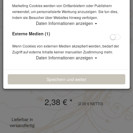
Marketing Cookies werden von Drittanbietern oder Publishern
verwendet, um personalisierte Werbung anzuzeigen. Sie tun dies,
indem sie Besucher über Websites hinweg verfolgen.
Daten Informationen anzeigen
Externe Medien (1)
Wenn Cookies von externen Medien akzeptiert werden, bedarf der
Treibholz Deko
Zugriff auf externe Inhalte keiner manuellen Zustimmung mehr.
Daten Informationen anzeigen
Artikelnr.: 439
beinhaltet: 2 dicke Stücke ca.40-60 cm (l), 4 Stücke ca.12-15 cm
Speichern und weiter
(l) Verlustpreis: 11,42 €
2,38 €
*
(2,00 € NETTO)
Lieferbar in
versandfertig