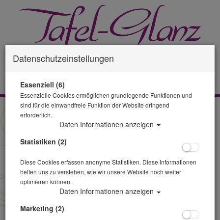
Datenschutzeinstellungen
0 Artikel
Essenziell (6)
Essenzielle Cookies ermöglichen grundlegende Funktionen und
sind für die einwandfreie Funktion der Website dringend
Glas Landhaus vintage
erforderlich.
Daten Informationen anzeigen
Glasserie Landhaus vintage - Begeistern Sie Ihre Gäste mit dem
nostalgischen Zauber dieses Landhaus vintage Gläser. Das
Statistiken (2)
Highlight für gehobener gastronomischer Einsatzgebiete und die
perfekte Präsentationsfläche für kulinarische Hochgenüsse.
Diese Cookies erfassen anonyme Statistiken. Diese Informationen
Perfekt für jede Hochzeit im: Bohemianstyle, Vintagestyle,
helfen uns zu verstehen, wie wir unsere Website noch weiter
Landhausstil und shabby chic.
optimieren können.
Daten Informationen anzeigen
Sortierung :
Marketing (2)