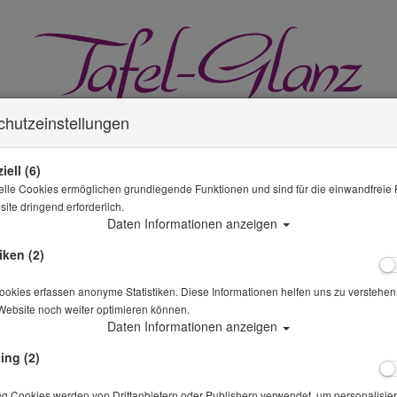
chutzeinstellungen
iell (6)
elle Cookies ermöglichen grundlegende Funktionen und sind für die einwandfreie 
ite dringend erforderlich.
GLÄSER MIETEN
MIETWÄSCHE
KÜCHE & GASTRO
Daten Informationen anzeigen
iken (2)
okies erfassen anonyme Statistiken. Diese Informationen helfen uns zu verstehen,
Website noch weiter optimieren können.
SPARANGEBOTE
Daten Informationen anzeigen
Sie sind hier
Mietwäsche
Hussen
ing (2)
n
ng Cookies werden von Drittanbietern oder Publishern verwendet, um personalisier