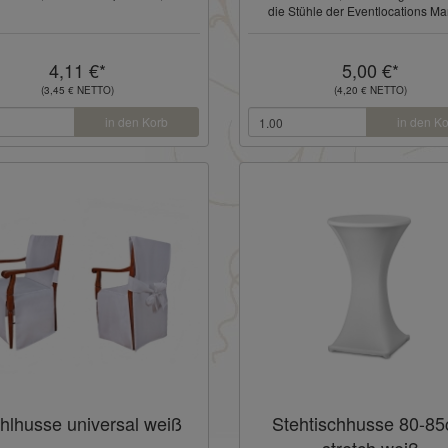
die Stühle der Eventlocations Mar
Putbus und V ...
4,11 €*
5,00 €*
(3,45 € NETTO)
(4,20 € NETTO)
in den Korb
in den K
hlhusse universal weiß
Stehtischhusse 80-8
stretch weiß