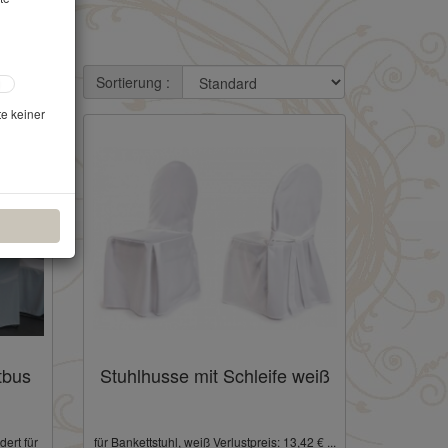
Sortierung :
te keiner
tbus
Stuhlhusse mit Schleife weiß
ert für
für Bankettstuhl, weiß Verlustpreis: 13,42 € ...