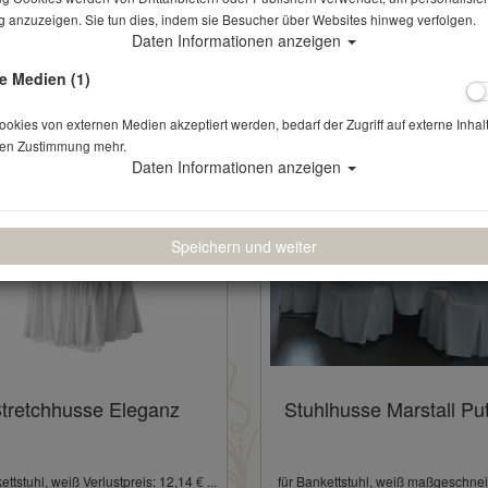
 anzuzeigen. Sie tun dies, indem sie Besucher über Websites hinweg verfolgen.
 Bankettstuhlhussen, Stehtischhussen, Bierzeltbankhussen, u.v.m.
Daten Informationen anzeigen
e Medien (1)
kies von externen Medien akzeptiert werden, bedarf der Zugriff auf externe Inhal
en Zustimmung mehr.
Daten Informationen anzeigen
Speichern und weiter
tretchhusse Eleganz
Stuhlhusse Marstall Pu
ettstuhl, weiß Verlustpreis: 12,14 € ...
für Bankettstuhl, weiß maßgeschneid