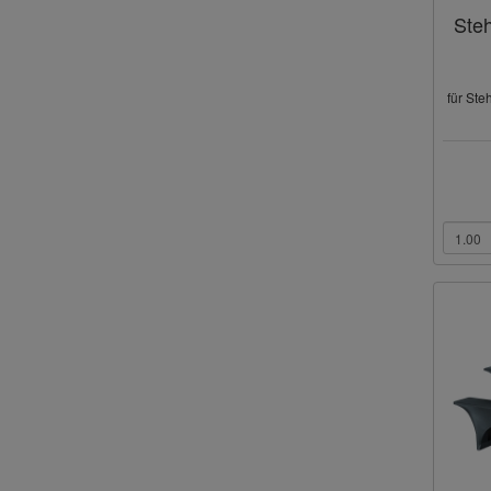
Steh
für Ste