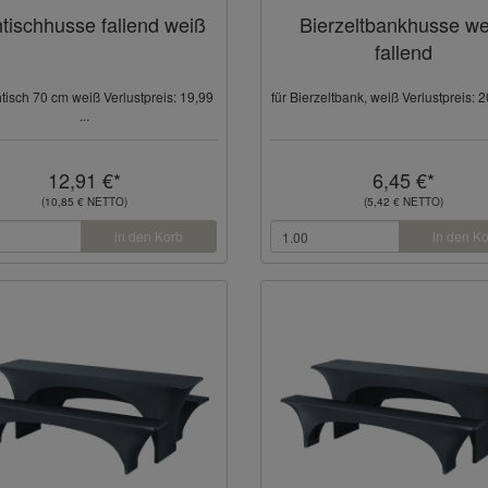
tischhusse fallend weiß
Bierzeltbankhusse we
fallend
htisch 70 cm weiß Verlustpreis: 19,99
für Bierzeltbank, weiß Verlustpreis: 20
...
12,91 €*
6,45 €*
(10,85 € NETTO)
(5,42 € NETTO)
in den Korb
in den K