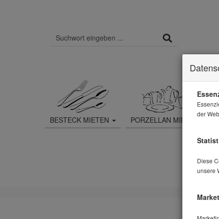
Datens
Essenz
Essenzi
der Webs
BESTECK MIETEN
PORZELLAN MIETEN
Statist
Diese Co
unsere 
Market
Husse
Marketi