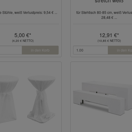
le Stühle, weiß Verlustpreis: 9,54 € ...
für Stehtisch 80-85 cm, weiß Verlus
28,48 € ...
5,00 €*
12,91 €*
(4,20 € NETTO)
(10,85 € NETTO)
in den Korb
in den K