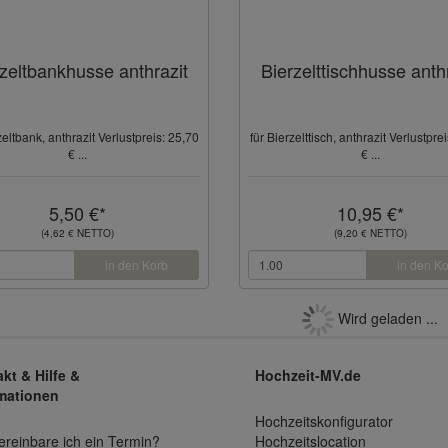
zeltbankhusse anthrazit
Bierzelttischhusse anth
zeltbank, anthrazit Verlustpreis: 25,70
für Bierzelttisch, anthrazit Verlustpre
€ ...
€ ...
5,50 €*
10,95 €*
(4,62 € NETTO)
(9,20 € NETTO)
in den Korb
in den K
Wird geladen ...
kt & Hilfe &
Hochzeit-MV.de
mationen
Hochzeitskonfigurator
ereinbare ich ein Termin?
Hochzeitslocation