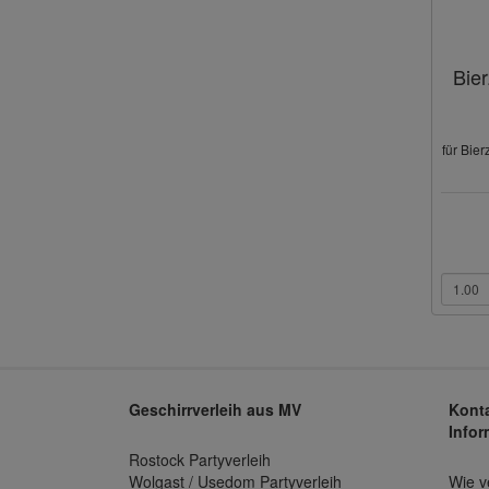
Bier
für Bier
Geschirrverleih aus MV
Konta
Infor
Rostock Partyverleih
Wolgast / Usedom Partyverleih
Wie v