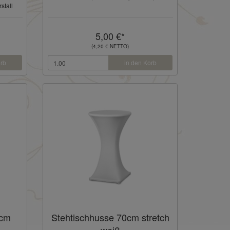
stall
5,00 €*
(4,20 € NETTO)
orb
in den Korb
5cm
Stehtischhusse 70cm stretch
weiß