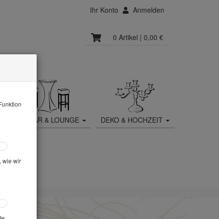
Ihr Konto
Anmelden
0 Artikel
| 0,00 €
Funktion
MOBILIAR & LOUNGE
DEKO & HOCHZEIT
 wie wir
te