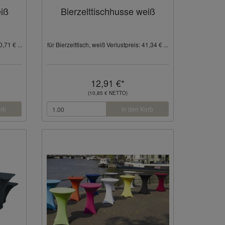
iß
Bierzelttischhusse weiß
,71 € ...
für Bierzelttisch, weiß Verlustpreis: 41,34 € ...
12,91 €*
(10,85 € NETTO)
orb
in den Korb