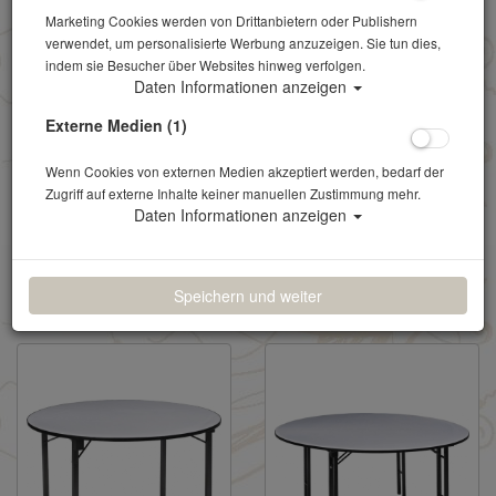
Marketing Cookies werden von Drittanbietern oder Publishern
verwendet, um personalisierte Werbung anzuzeigen. Sie tun dies,
indem sie Besucher über Websites hinweg verfolgen.
Daten Informationen anzeigen
Bankettstuhl *indoor
Crossback Stuhl
Externe Medien (1)
*indoor
Wenn Cookies von externen Medien akzeptiert werden, bedarf der
Zugriff auf externe Inhalte keiner manuellen Zustimmung mehr.
Daten Informationen anzeigen
4,22 €*
6,90 €*
(3,55 € NETTO)
(5,80 € NETTO)
in den Korb
in den Korb
Speichern und weiter