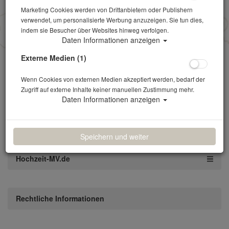
Umsatzsteuer-Identifikationsnummer gemäß § 27 a
Marketing Cookies werden von Drittanbietern oder Publishern
Umsatzsteuergesetz: DE276178156
verwendet, um personalisierte Werbung anzuzeigen. Sie tun dies,
indem sie Besucher über Websites hinweg verfolgen.
Plattform der EU-Kommission zur Online-
Daten Informationen anzeigen
Streitbeilegung:
https://ec.europa.eu/consumers/odr
<br
Externe Medien (1)
Geschirrverleih aus MV
Wenn Cookies von externen Medien akzeptiert werden, bedarf der
Zugriff auf externe Inhalte keiner manuellen Zustimmung mehr.
Daten Informationen anzeigen
Kontakt & Hilfe & Informationen
Speichern und weiter
Hochzeit-MV.de
Rechtliche Informationen