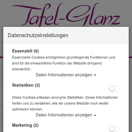
Datenschutzeinstellungen
0 Artikel
Essenziell (6)
Essenzielle Cookies ermöglichen grundlegende Funktionen und
sind für die einwandfreie Funktion der Website dringend
Impressum
erforderlich.
Daten Informationen anzeigen
Tafel-Glanz Gastro Event Verleih
Inhaber: Stefan Graczyk
Statistiken (2)
August-Bebel-Str.2
18195 Tessin
Diese Cookies erfassen anonyme Statistiken. Diese Informationen
helfen uns zu verstehen, wie wir unsere Website noch weiter
E-Mail: info {ät} tafel-glanz.de
optimieren können.
Internet: www.tafel-glanz.de
Daten Informationen anzeigen
Vertretungsberechtigter Geschäftsführer: Stefan Graczyk
Marketing (2)