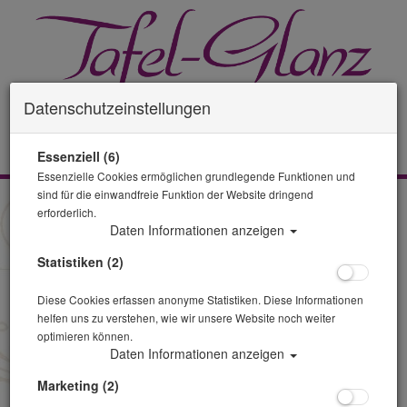
Datenschutzeinstellungen
0 Artikel
Essenziell (6)
Essenzielle Cookies ermöglichen grundlegende Funktionen und
sind für die einwandfreie Funktion der Website dringend
Widerrufsbelehrung
erforderlich.
Daten Informationen anzeigen
Widerrufsrecht
Statistiken (2)
Sie können Ihre Vertragserklärung innerhalb von 14 Tagen ohne
Diese Cookies erfassen anonyme Statistiken. Diese Informationen
Angabe von Gründen in Textform (z. B. Brief, E-Mail) oder - wenn
helfen uns zu verstehen, wie wir unsere Website noch weiter
Ihnen die Sache vor Fristablauf überlassen wird – auch durch
optimieren können.
Rücksendung der Sache widerrufen. Die Frist beginnt nach Erhalt
Daten Informationen anzeigen
dieser Belehrung in Textform, jedoch nicht vor Eingang der Ware
beim Empfänger (bei der wiederkehrenden Lieferung gleichartiger
Marketing (2)
Waren nicht vor Eingang der ersten Teillieferung) und auch nicht