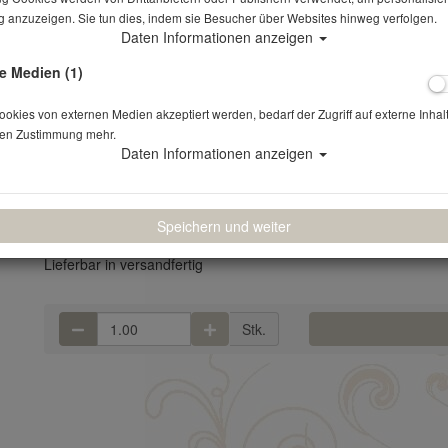
 anzuzeigen. Sie tun dies, indem sie Besucher über Websites hinweg verfolgen.
Daten Informationen anzeigen
Tischdecke rund 240
e Medien (1)
Artikelnr.: 234
kies von externen Medien akzeptiert werden, bedarf der Zugriff auf externe Inhal
en Zustimmung mehr.
Ø 240 cm, weiß Verlustpreis: 42,77
Daten Informationen anzeigen
20,23 €
*
(17,00 € NETTO)
Speichern und weiter
Lieferbar in versandfertig
Stk.