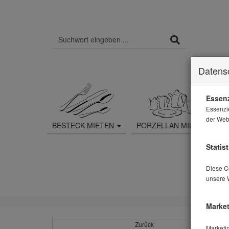
Datens
Essenz
Essenzi
der Webs
BESTECK MIETEN
PORZELLAN MIETEN
Statist
Diese Co
unsere 
Market
Zurück
Marketi