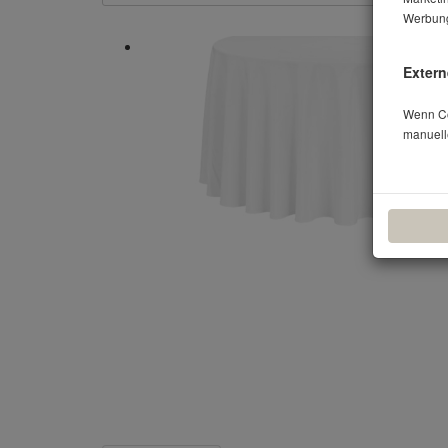
Werbung
Extern
Wenn Coo
manuell