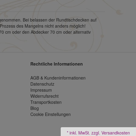
bgenommen. Bei belassen der Rundtischdecken auf
 Prozess des Mangelns nicht anders möglich!
 70 cm oder den Abdecker 70 cm oder alternativ
Rechtliche Informationen
AGB & Kundeninformationen
Datenschutz
Impressum
Widerrufsrecht
Transportkosten
Blog
Cookie Einstellungen
* inkl. MwSt.
zzgl. Versandkosten