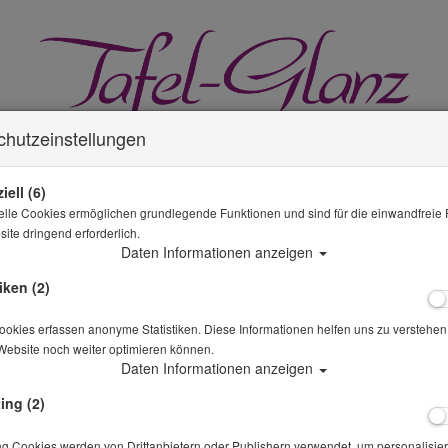
chutzeinstellungen
iell (6)
elle Cookies ermöglichen grundlegende Funktionen und sind für die einwandfreie 
ite dringend erforderlich.
GLÄSER MIETEN
MIETWÄSCHE
KÜCHE & GASTRO
Daten Informationen anzeigen
iken (2)
okies erfassen anonyme Statistiken. Diese Informationen helfen uns zu verstehen,
Website noch weiter optimieren können.
SPARANGEBOTE
Daten Informationen anzeigen
Sie sind hier
Mietwäsche
Tischdecke rund 240
ing (2)
Alle Artikel zeigen aus
ng Cookies werden von Drittanbietern oder Publishern verwendet, um personalisier