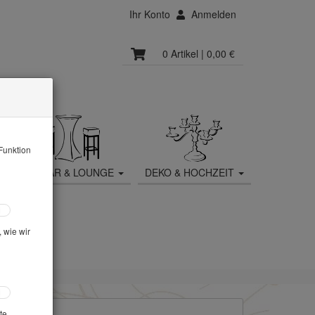
Ihr Konto
Anmelden
0 Artikel
| 0,00 €
Funktion
MOBILIAR & LOUNGE
DEKO & HOCHZEIT
 wie wir
: Tischwäsche
te