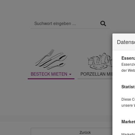
Datens
Essenz
Essenzi
der Webs
BESTECK MIETEN
PORZELLAN MIETEN
Statist
Diese Co
unsere 
Market
Zurück
Marketi