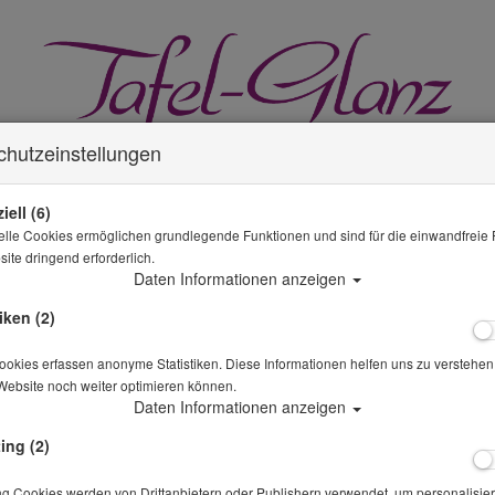
chutzeinstellungen
iell (6)
elle Cookies ermöglichen grundlegende Funktionen und sind für die einwandfreie 
ite dringend erforderlich.
GLÄSER MIETEN
MIETWÄSCHE
KÜCHE & GASTRO
Daten Informationen anzeigen
iken (2)
okies erfassen anonyme Statistiken. Diese Informationen helfen uns zu verstehen,
Website noch weiter optimieren können.
SPARANGEBOTE
Daten Informationen anzeigen
Sie sind hier
Besteck mieten
Suppenlöffel Landhaus vintage
ing (2)
Alle Artikel zeigen aus: Best
ng Cookies werden von Drittanbietern oder Publishern verwendet, um personalisier