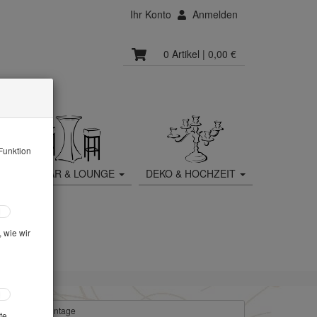
Ihr Konto
Anmelden
0 Artikel
| 0,00 €
Funktion
MOBILIAR & LOUNGE
DEKO & HOCHZEIT
 wie wir
eck Landhaus vintage
te