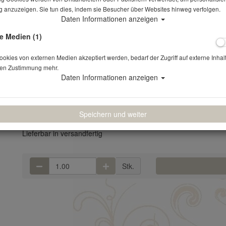
 anzuzeigen. Sie tun dies, indem sie Besucher über Websites hinweg verfolgen.
Daten Informationen anzeigen
Suppenlöffel Landhaus vintage
e Medien (1)
Artikelnr.: 029
kies von externen Medien akzeptiert werden, bedarf der Zugriff auf externe Inhal
en Zustimmung mehr.
19,7 cm (l) geschmiedet Verlustpreis: 6 €
Daten Informationen anzeigen
0,40 €
*
(0,34 € NETTO)
Speichern und weiter
Lieferbar in versandfertig
Stk.