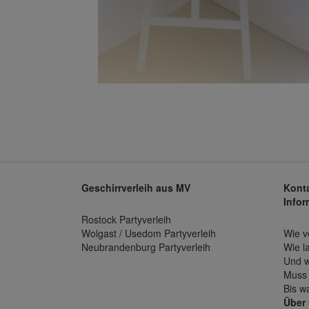
Geschirrverleih aus MV
Konta
Infor
Rostock Partyverleih
Wolgast / Usedom Partyverleih
Wie v
Neubrandenburg Partyverleih
Wie l
Und w
Muss 
Bis w
Über