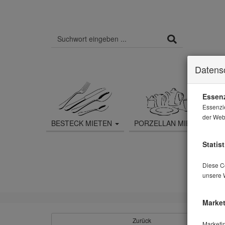
Datens
Essenz
Essenzi
der Webs
BESTECK MIETEN
PORZELLAN MIETEN
Statist
Diese Co
unsere 
Market
Zurück
Marketi