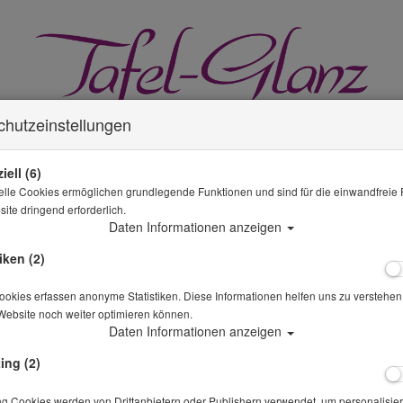
chutzeinstellungen
iell (6)
elle Cookies ermöglichen grundlegende Funktionen und sind für die einwandfreie 
ite dringend erforderlich.
GLÄSER MIETEN
MIETWÄSCHE
KÜCHE & GASTRO
Daten Informationen anzeigen
iken (2)
okies erfassen anonyme Statistiken. Diese Informationen helfen uns zu verstehen,
Website noch weiter optimieren können.
SPARANGEBOTE
Daten Informationen anzeigen
Sie sind hier
Deko & Hochzeit
Staffelei weiß
ing (2)
Alle Artikel zeigen aus: Dek
ng Cookies werden von Drittanbietern oder Publishern verwendet, um personalisier