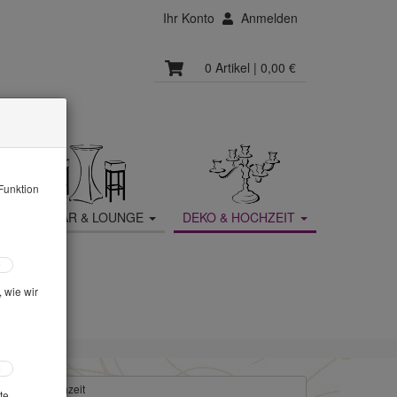
Ihr Konto
Anmelden
0 Artikel
| 0,00 €
Funktion
MOBILIAR & LOUNGE
DEKO & HOCHZEIT
 wie wir
oration & Hochzeit
te