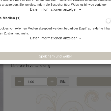
 anzuzeigen. Sie tun dies, indem sie Besucher über Websites hinweg verfolgen.
Daten Informationen anzeigen
Staffelei weiß
e Medien (1)
Artikelnr.: 452
kies von externen Medien akzeptiert werden, bedarf der Zugriff auf externe Inhal
en Zustimmung mehr.
weiß, 175 cm (h) ohne Tafel Verlustpreis: 48 €
Daten Informationen anzeigen
9,50 €
*
(7,98 € NETTO)
Speichern und weiter
Lieferbar in versandfertig
Stk.