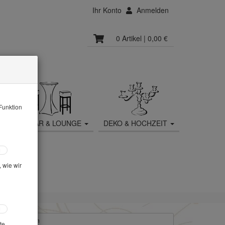
Ihr Konto
Anmelden
0 Artikel
| 0,00 €
Funktion
MOBILIAR & LOUNGE
DEKO & HOCHZEIT
 wie wir
eitere Textilien
te