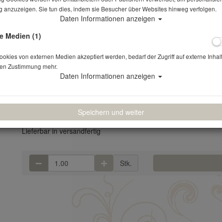
 anzuzeigen. Sie tun dies, indem sie Besucher über Websites hinweg verfolgen.
Daten Informationen anzeigen
Sitzkissen beige
e Medien (1)
Artikelnr.: 275
kies von externen Medien akzeptiert werden, bedarf der Zugriff auf externe Inhal
en Zustimmung mehr.
Farbe taupe geeignet für Stuhl Landhaus vintage und Hochzeitss
Daten Informationen anzeigen
1,50 €
*
(1,26 € NETTO)
Speichern und weiter
Lieferbar in versandfertig
Stk.