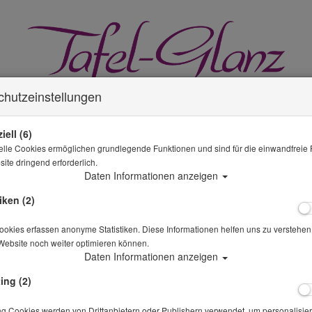
chutzeinstellungen
iell (6)
elle Cookies ermöglichen grundlegende Funktionen und sind für die einwandfreie 
ite dringend erforderlich.
GLÄSER MIETEN
MIETWÄSCHE
KÜCHE & GASTRO
Daten Informationen anzeigen
iken (2)
okies erfassen anonyme Statistiken. Diese Informationen helfen uns zu verstehen,
Website noch weiter optimieren können.
SPARANGEBOTE
Daten Informationen anzeigen
Sie sind hier
Mietwäsche
Sitzkissen beige
ing (2)
Alle Artikel zeigen aus: w
ng Cookies werden von Drittanbietern oder Publishern verwendet, um personalisier