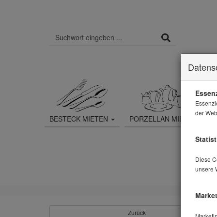
Datens
Essenz
Essenzi
der Webs
BESTECK MIETEN
PORZELLAN MIETEN
Statist
Diese Co
unsere 
Market
Zurück
Marketi