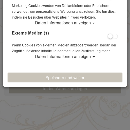
Artikelnr.: 4
Marketing Cookies werden von Drittanbietern oder Publishern
verwendet, um personalisierte Werbung anzuzeigen. Sie tun dies,
indem sie Besucher über Websites hinweg verfolgen.
20 cm (l) Verlustpreis: 2,33 €
Daten Informationen anzeigen
0,36 €
*
Externe Medien (1)
(0,30 € NETTO)
Wenn Cookies von externen Medien akzeptiert werden, bedarf der
Zugriff auf externe Inhalte keiner manuellen Zustimmung mehr.
Lieferbar in
Daten Informationen anzeigen
versandfertig
Stk.
Speichern und weiter
in den Warenkorb legen