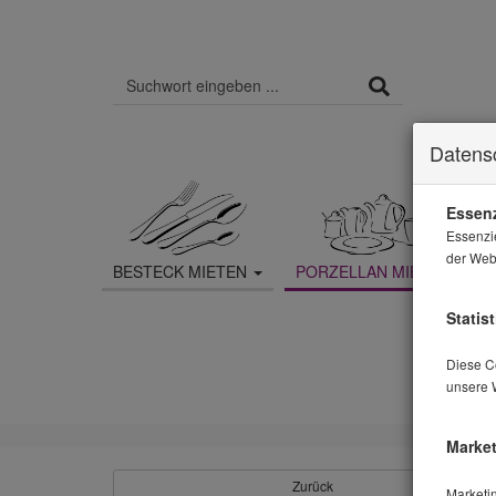
Datens
Essenz
Essenzi
der Webs
BESTECK MIETEN
PORZELLAN MIETEN
Statist
Diese Co
unsere 
Market
Zurück
Marketi