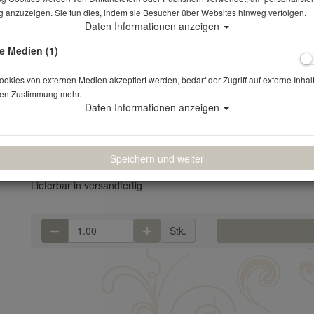
 anzuzeigen. Sie tun dies, indem sie Besucher über Websites hinweg verfolgen.
Daten Informationen anzeigen
Espressountertasse Classic
e Medien (1)
Artikelnr.: 92
kies von externen Medien akzeptiert werden, bedarf der Zugriff auf externe Inhal
en Zustimmung mehr.
Ø 12,5cm, flach Verlustpreis: 1,13 €
Daten Informationen anzeigen
0,20 €
*
(0,17 € NETTO)
Speichern und weiter
Lieferbar in versandfertig
Stk.