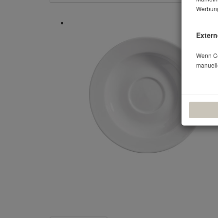
Werbung
Extern
Wenn Coo
manuell