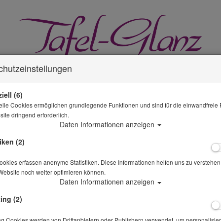
chutzeinstellungen
iell (6)
elle Cookies ermöglichen grundlegende Funktionen und sind für die einwandfreie 
ite dringend erforderlich.
GLÄSER MIETEN
MIETWÄSCHE
KÜCHE & GASTRO
Daten Informationen anzeigen
iken (2)
okies erfassen anonyme Statistiken. Diese Informationen helfen uns zu verstehen,
Website noch weiter optimieren können.
SPARANGEBOTE
Daten Informationen anzeigen
Sie sind hier
Porzellan mieten
Espressountertasse Classic
ing (2)
Alle Artikel zeigen aus: P
ng Cookies werden von Drittanbietern oder Publishern verwendet, um personalisier