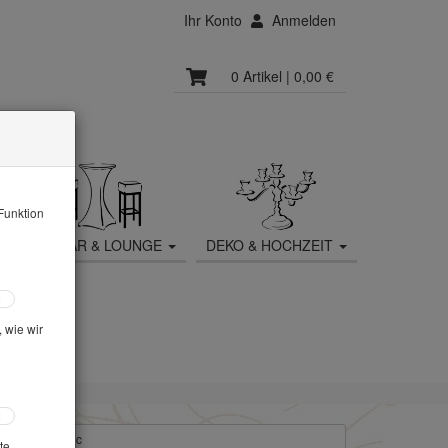
Ihr Konto
Anmelden
0 Artikel
| 0,00 €
Funktion
MOBILIAR & LOUNGE
DEKO & HOCHZEIT
 wie wir
orzellan Classic
te