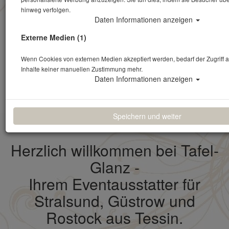
hinweg verfolgen.
Daten Informationen anzeigen
Externe Medien (1)
✓ Reinigung im Preis
Wenn Cookies von externen Medien akzeptiert werden, bedarf der Zugriff a
enthalten ✓ Mietpreise für 3
Inhalte keiner manuellen Zustimmung mehr.
Tage (z. B. Fr–So) ✓ Bis 1
Daten Informationen anzeigen
Monat vorher kostenfrei
stornierbar
Speichern und weiter
Herzlich willkommen bei Tafel-
Glanz -
Ihrem Eventausstatter für
Stralsund, Güstrow und
Rostock aus Tessin.